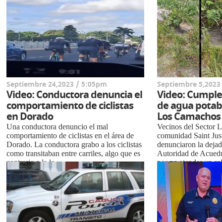
Septiembre 24,2023 / 5:05pm
Septiembre 5,2023
Video: Conductora denuncia el
Video: Cumple
comportamiento de ciclistas
de agua potab
en Dorado
Los Camachos e
Una conductora denuncio el mal
Vecinos del Sector 
comportamiento de ciclistas en el área de
comunidad Saint Just
Dorado. La conductora grabo a los ciclistas
denunciaron la deja
como transitaban entre carriles, algo que es
Autoridad de Acuedu
contrario a la le...
por no atender un sal