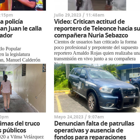
1:15pm
Julio 29,2023 / 11:48am
a policía
Video: Critican actitud de
an Juan le calla
reportero de Teleonce hacia s
lador
compañera Nuria Sebazco
Cientos de usuarios han criticado la forma
poco profesional y prepotente del supuesto
ido Popular
reportero Arnaldo Rojas quien realizaba un
 la legislatura
transmisión en vivo junto a su compañera
an, Manuel Calderón
Nuri...
ndola gestión de la
00pm
Mayo 24,2023 / 9:07am
timas del truco
Denuncian falta de patrullas
s públicos
operativas y ausencia de
fondos para reparaciones
020 a Vilma Velázquez