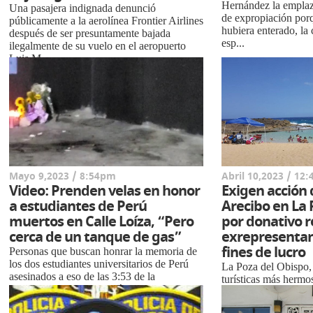
Hernández la empla
Una pasajera indignada denunció
de expropiación porq
públicamente a la aerolínea Frontier Airlines
hubiera enterado, la
después de ser presuntamente bajada
esp...
ilegalmente de su vuelo en el aeropuerto
Luis M...
Mayo 9,2023 / 8:54pm
Abril 10,2023 / 12
Video: Prenden velas en honor
Exigen acción 
a estudiantes de Perú
Arecibo en La 
muertos en Calle Loíza, “Pero
por donativo r
cerca de un tanque de gas”
exrepresentan
fines de lucro
Personas que buscan honrar la memoria de
los dos estudiantes universitarios de Perú
La Poza del Obispo, 
asesinados a eso de las 3:53 de la
turísticas más hermo
madrugada del pasado, sábado, frente al
custodiada parte de e
establecimiento ...
fines de lucro, los A