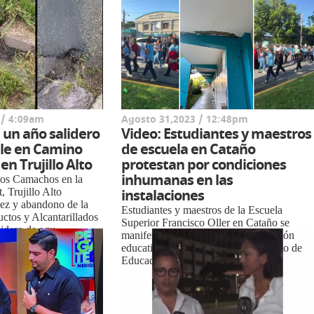
 / 4:09am
Agosto 31,2023 / 12:48pm
 un año salidero
Video: Estudiantes y maestros
le en Camino
de escuela en Cataño
n Trujillo Alto
protestan por condiciones
inhumanas en las
Los Camachos en la
, Trujillo Alto
instalaciones
dez y abandono de la
Estudiantes y maestros de la Escuela
ctos y Alcantarillados
Superior Francisco Oller en Cataño se
idero de agu...
manifestaron hoy frente a su institución
educativa para exigir al Departamento de
Educación m...