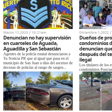
grup...
Marzo 11,2023 / 10:21am
Diciembre 1,2022 
Denuncian no hay supervisión
Dueños de pro
en cuarteles de Aguada,
condominios 
Aguadilla y San Sebastián
denuncian que
después del t
Agentes de la policía estatal denunciaron a
Tu Noticia PR que al igual que pasa en el
ilegal
municipio de San Juan a días del ascenso de
Los titulares de los
decenas de policías al rango de sargen...
condominios Poncian
Torres de Aragón ubi
la Ciudad de Ponce, 
afectados por el terr