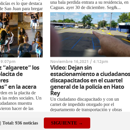
una bala perdida entrara a su residencia, en
olicías es lo que destaca
Caguas. ayer 30 de diciembre. Seg&...
 de San Juan para bregar
edera en la call...
/ 9:07pm
Noviembre 16,2021 / 4:12pm
z “algarete” los
Video: Dejan sin
placita de
estacionamiento a ciudadano
res
discapacitados en el cuartel
as” en la acera
general de la policía en Hato
Rey
en en la placita de
 las redes sociales. Un
Un ciudadano discapacitado y con un
iudadanos muestra
carnet de impedido otorgado por el
vieron hacer de las
departamento de transportación y obras
ls. ...
públicas, paso las de “Caín” al presentarse
ho...
| Total: 936 noticias
SIGUIENTE →