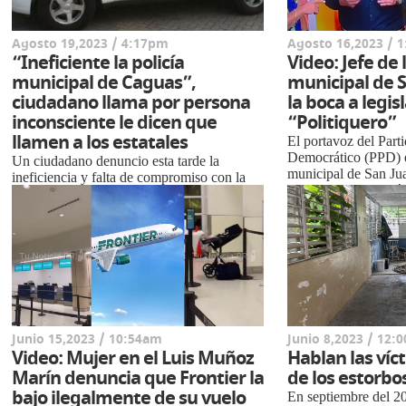
Agosto 19,2023 / 4:17pm
Agosto 16,2023 / 
“Ineficiente la policía
Video: Jefe de l
municipal de Caguas”,
municipal de S
ciudadano llama por persona
la boca a legis
inconsciente le dicen que
“Politiquero”
llamen a los estatales
El portavoz del Part
Democrático (PPD) en
Un ciudadano denuncio esta tarde la
municipal de San Ju
ineficiencia y falta de compromiso con la
Cerame, vive criticá
seguridad publica por parte de la policía
actual adminis...
municipal de Caguas. Según explico el
ciudadano cerc...
Junio 15,2023 / 10:54am
Junio 8,2023 / 12:
Video: Mujer en el Luis Muñoz
Hablan las víc
Marín denuncia que Frontier la
de los estorbo
bajo ilegalmente de su vuelo
En septiembre del 2