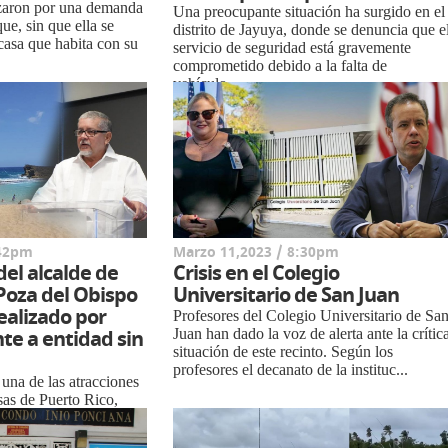
zaron por una demanda
Una preocupante situación ha surgido en el
ue, sin que ella se
distrito de Jayuya, donde se denuncia que e
 casa que habita con su
servicio de seguridad está gravemente
comprometido debido a la falta de
vehículo...
:42pm
Marzo 11,2023 / 8:30pm
del alcalde de
Crisis en el Colegio
Poza del Obispo
Universitario de San Juan
ealizado por
Profesores del Colegio Universitario de Sa
te a entidad sin
Juan han dado la voz de alerta ante la crític
situación de este recinto. Según los
profesores el decanato de la instituc...
una de las atracciones
sas de Puerto Rico,
sta por la entidad sin
migos de la Posa. Este