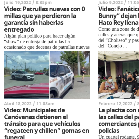
Julio 19,2022 / 8:35pm
Julio 9,2022 / 11:
Video: Patrullas nuevas con 0
Video: Fanátic
millas que ya perdieron la
Bunny” dejan l
garantía sin haberlas
Hato Rey llena
entregado
Como una zona de de
calles y aceras que 
Algún plan político para hacer algún
del “Choliseo” y pasó
“show” de entrega de patrullas ha
del “Conejo ...
ocasionado que decenas de patrullas nuevas
de la policía con 0 milla perdieran...
Abril 18,2022 / 11:08am
Febrero 12,2022 /
Video: Municipales de
La placita con
Canóvanas detienen el
las calles del p
tránsito para que vehículos
comerciantes
“regateen y chillen” gomas en
policías
funeral
Un cuartel rodante, 9