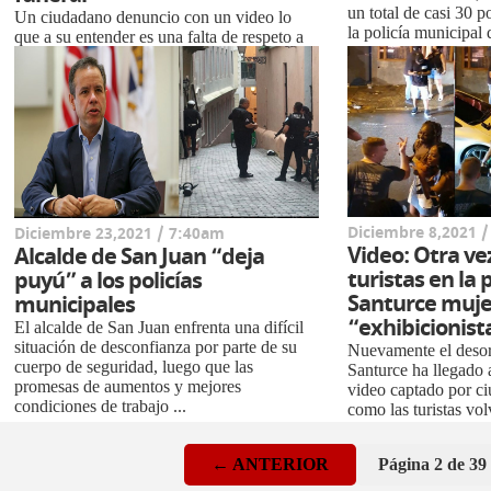
un total de casi 30 p
Un ciudadano denuncio con un video lo
la policía municipal
que a su entender es una falta de respeto a
con el algarete de beb
la policía y a la ciudadanía que asistentes a
un funeral regatearan y “chillaran”...
Diciembre 8,2021 
Diciembre 23,2021 / 7:40am
Video: Otra ve
Alcalde de San Juan “deja
turistas en la 
puyú” a los policías
Santurce muje
municipales
“exhibicionist
El alcalde de San Juan enfrenta una difícil
situación de desconfianza por parte de su
Nuevamente el desord
cuerpo de seguridad, luego que las
Santurce ha llegado a
promesas de aumentos y mejores
video captado por c
condiciones de trabajo ...
como las turistas vol
suyas en la calle Cana
← ANTERIOR
Página 2 de 39 