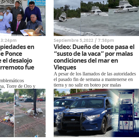
/ 3:24pm
Septiembre 5,2022 / 7:58pm
piedades en
Video: Dueño de bote pasa el
de Ponce
“susto de la vaca” por malas
 el desalojo
condiciones del mar en
erremoto fue
Vieques
A pesar de los llamados de las autoridades
el pasado fin de semana a mantenerse en
 emblemáticos
tierra y no salir en boteo por malas
a, Torre de Oro y
condiciones debido al paso de la tormenta
cados en el centro de
cercana a Puerto Rico, son ...
los cuales fueron
emo...