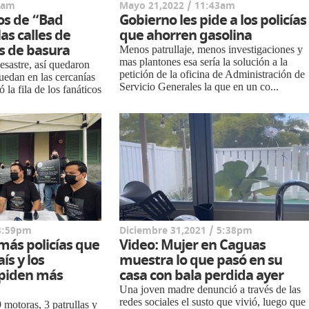
05am
Mayo 21,2022 / 11:43am
os de “Bad
Gobierno les pide a los policías
as calles de
que ahorren gasolina
s de basura
Menos patrullaje, menos investigaciones y
mas plantones esa sería la solución a la
sastre, así quedaron
petición de la oficina de Administración de
quedan en las cercanías
Servicio Generales la que en un co...
 la fila de los fanáticos
 8:59pm
Diciembre 31,2021 / 5:38pm
 más policías que
Video: Mujer en Caguas
aís y los
muestra lo que pasó en su
 piden más
casa con bala perdida ayer
Una joven madre denunció a través de las
redes sociales el susto que vivió, luego que
 motoras, 3 patrullas y