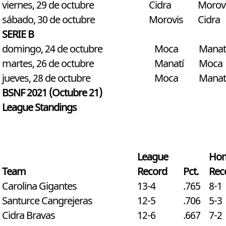
viernes, 29 de octubre
Cidra
Morov
sábado, 30 de octubre
Morovis
Cidra
SERIE B
domingo, 24 de octubre
Moca
Manat
martes, 26 de octubre
Manatí
Moca
jueves, 28 de octubre
Moca
Manat
BSNF 2021 (Octubre 21)
League Standings
League
Ho
Team
Record
Pct.
Rec
Carolina Gigantes
13-4
.765
8-1
Santurce Cangrejeras
12-5
.706
5-3
Cidra Bravas
12-6
.667
7-2