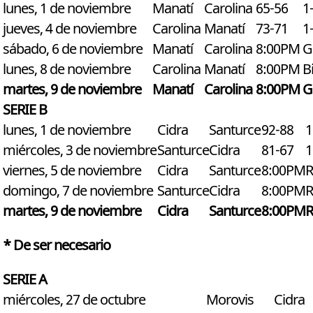
lunes, 1 de noviembre
Manatí
Carolina
65-56
1
jueves, 4 de noviembre
Carolina
Manatí
73-71
1
sábado, 6 de noviembre
Manatí
Carolina
8:00PM
G
lunes, 8 de noviembre
Carolina
Manatí
8:00PM
B
martes, 9 de noviembre
Manatí
Carolina
8:00PM
G
SERIE B
lunes, 1 de noviembre
Cidra
Santurce
92-88
1
miércoles, 3 de noviembre
Santurce
Cidra
81-67
1
viernes, 5 de noviembre
Cidra
Santurce
8:00PM
R
domingo, 7 de noviembre
Santurce
Cidra
8:00PM
R
martes, 9 de noviembre
Cidra
Santurce
8:00PM
R
* De ser necesario
SERIE A
miércoles, 27 de octubre
Morovis
Cidra