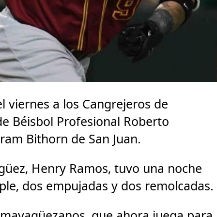
 viernes a los Cangrejeros de
 de Béisbol Profesional Roberto
iram Bithorn de San Juan.
agüez, Henry Ramos, tuvo una noche
riple, dos empujadas y dos remolcadas.
los mayagüezanos, que ahora juega para