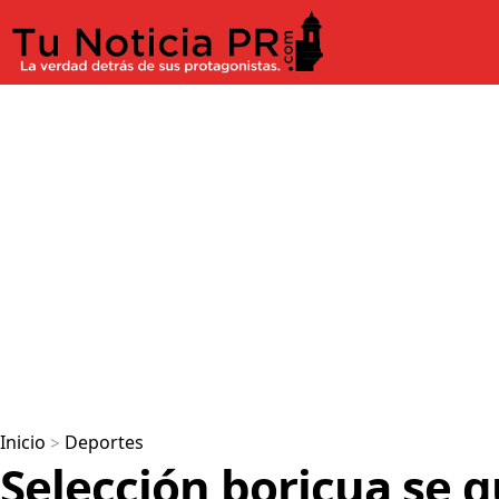
Inicio
>
Deportes
Selección boricua se q