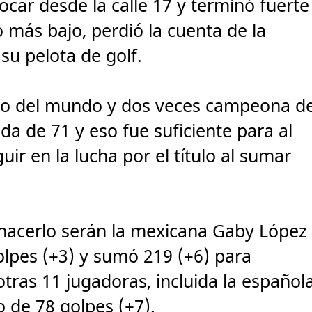
car desde la calle 17 y terminó fuerte
 más bajo, perdió la cuenta de la
su pelota de golf.
uno del mundo y dos veces campeona d
da de 71 y eso fue suficiente para al
r en la lucha por el título al sumar
hacerlo serán la mexicana Gaby López
olpes (+3) y sumó 219 (+6) para
tras 11 jugadoras, incluida la español
 de 78 golpes (+7).