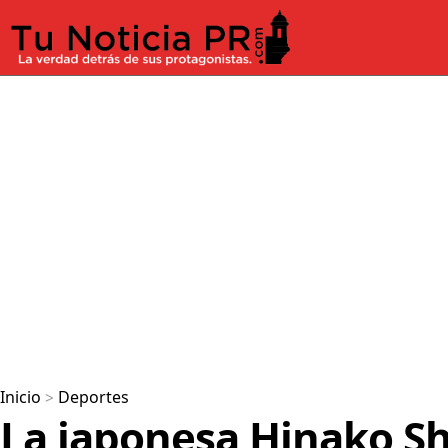
Inicio
>
Deportes
La japonesa Hinako S