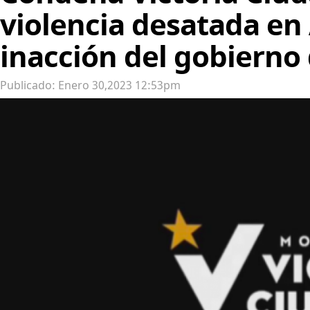
violencia desatada en
inacción del gobierno 
Publicado: Enero 30,2023 12:53pm