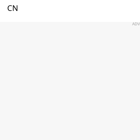
CN
ADV