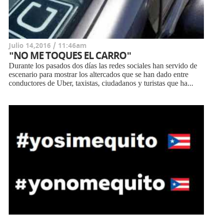
Julio 14,2016 / 11:46am
"NO ME TOQUES EL CARRO"
Durante los pasados dos días las redes sociales han servido de
escenario para mostrar los altercados que se han dado entre
conductores de Uber, taxistas, ciudadanos y turistas que ha...