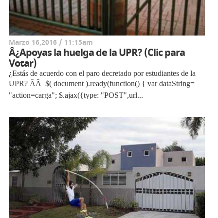
Marzo 16,2016 / 11:15am
Â¿Apoyas la huelga de la UPR? (Clic para
Votar)
¿Estás de acuerdo con el paro decretado por estudiantes de la
UPR? ÃÂ $( document ).ready(function() { var dataString=
"action=carga"; $.ajax({type: "POST",url...