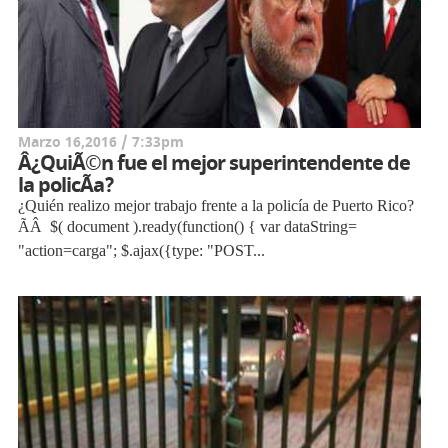
Marzo 16,2016 / 7:33pm
Â¿QuiÃ©n fue el mejor superintendente de
la policÃ­a?
¿Quién realizo mejor trabajo frente a la policía de Puerto Rico?
ÃÂ $( document ).ready(function() { var dataString=
"action=carga"; $.ajax({type: "POST...