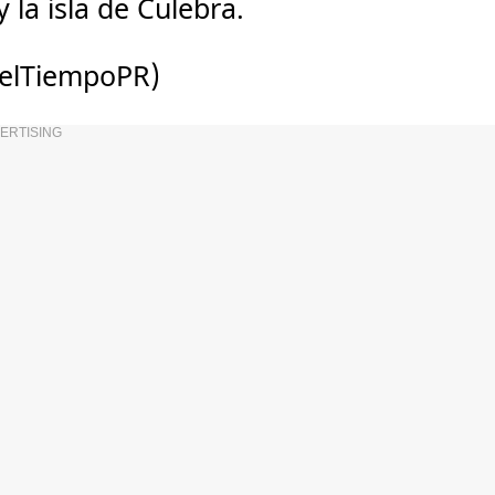
y la isla de Culebra.
aelTiempoPR)
ERTISING