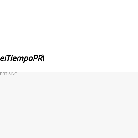
elTiempoPR
)
ERTISING