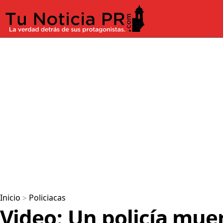
Inicio
>
Policiacas
Video: Un policía mue