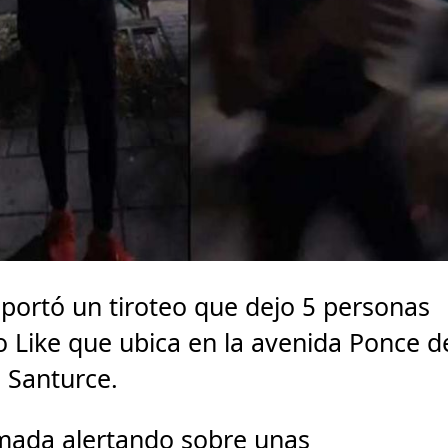
eportó un tiroteo que dejo 5 personas
o Like que ubica en la avenida Ponce d
n Santurce.
amada alertando sobre unas