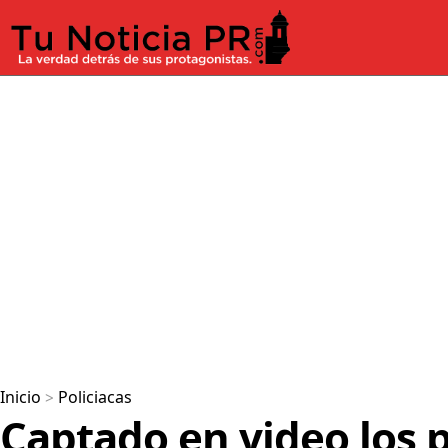
Inicio
>
Policiacas
Captado en video los 