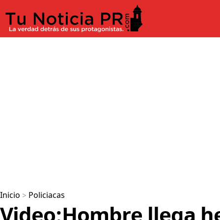
Inicio
>
Policiacas
Video:Hombre llega he