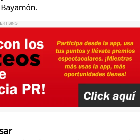
 de Bayamón.
ERTISING
sar