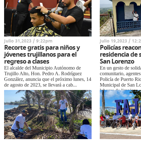
Julio 31,2023 / 9:22pm
Julio 19,2023 / 12
Recorte gratis para niños y
Policías reaco
jóvenes trujillanos para el
residencia de
regreso a clases
San Lorenzo
El alcalde del Municipio Autónomo de
En un gesto de solid
Trujillo Alto, Hon. Pedro A. Rodríguez
comunitario, agentes
González, anuncia que el próximo lunes, 14
Policía de Puerto Ric
de agosto de 2023, se llevará a cab...
Municipal de San Lo
labores de limpieza..