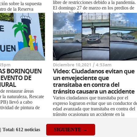
libre de restricciones debido a la pandemia.
ción sobre la supuesta
El domingo 27 de marzo en los predios de
ntro de la Reserva
la playa Vac&iac...
a, Guánica / Yauco,
:35pm
Diciembre 10,2021 / 4:53am
YAS BORINQUEN
Video: Ciudadanos evitan que
 EVENTO DE
un envejeciente que
MURAL
transitaba en contra del
tránsito causara un accidente
de restaurar áreas
r la naturaleza, Rescate
Varios ciudadanos que transitaba por el
PB) llevó a cabo
expreso lograron evitar que un conductor d
tividad de pintura de
edad avanzada que transitaba en contra del
tránsito ocasionara un accidente en la
carretera numero...
| Total: 612 noticias
SIGUIENTE →