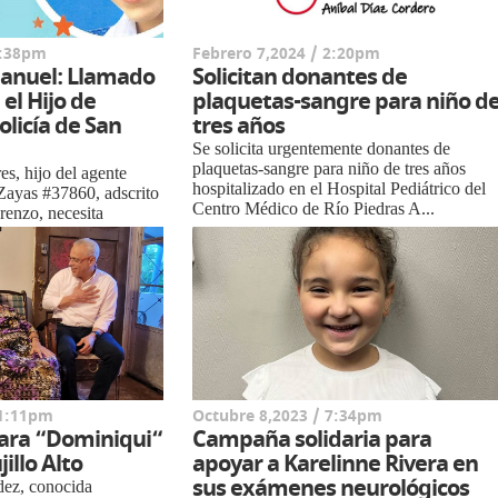
2:38pm
Febrero 7,2024 / 2:20pm
anuel: Llamado
Solicitan donantes de
el Hijo de
plaquetas-sangre para niño d
olicía de San
tres años
Se solicita urgentemente donantes de
plaquetas-sangre para niño de tres años
s, hijo del agente
hospitalizado en el Hospital Pediátrico del
Zayas #37860, adscrito
Centro Médico de Río Piedras A...
renzo, necesita
da de la comunidad.
 niñ...
 1:11pm
Octubre 8,2023 / 7:34pm
ara “Dominiqui“
Campaña solidaria para
illo Alto
apoyar a Karelinne Rivera en
sus exámenes neurológicos
ez, conocida