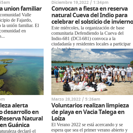
:55am
Diciembre 19,2022 / 1:34pm
a union familiar
Convocan a fiesta en reserva
natural Cueva del Indio para
a comunidad Valle
cipio de Fajardo,
celebrar el solsticio de inviern
la unión familiar. El
Este miércoles, la organización de base
a comunidad en
comunitaria Defendiendo la Cueva del
...
Indio-681 (DCI-681) convoca a la
ciudadanía y residentes locales a participar
de la celebra...
8pm
Marzo 28,2022 / 5:26am
leza alerta
Voluntarios realizan limpieza
 desarrollo en
de playa en Vacia Talega en
 Reserva Natural
Loíza
 en Guánica
El Verano 2022 se está acercando y se
espera que sea el primer verano abierto y
aturaleza declaró el