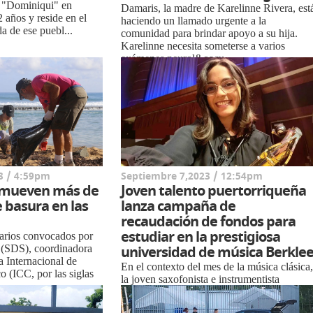
 "Dominiqui" en
Damaris, la madre de Karelinne Rivera, est
2 años y reside en el
haciendo un llamado urgente a la
a de ese puebl...
comunidad para brindar apoyo a su hija.
Karelinne necesita someterse a varios
exámenes neurol&oacu...
3 / 4:59pm
Septiembre 7,2023 / 12:54pm
remueven más de
Joven talento puertorriqueña
e basura en las
lanza campaña de
recaudación de fondos para
estudiar en la prestigiosa
arios convocados por
 (SDS), coordinadora
universidad de música Berkle
a Internacional de
En el contexto del mes de la música clásica
o (ICC, por las siglas
la joven saxofonista e instrumentista
puertorriqueña Jaimaris P. Vélez Medina ha
lanzado una campaña de recau...