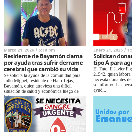
Marzo 21, 2026 / 6:10 pm
Enero 21, 2026 / 1
Residente de Bayamón clama
Solicitan dona
por ayuda tras sufrir derrame
tipo A para age
cerebral que cambió su vida
El Tnte. II Javier F
21542, quien labora
Se solicita la ayuda de la comunidad para
necesita donantes de
Julio Miguel, residente de Hato Tejas,
se informó. Las pers
Bayamón, quien atraviesa una difícil
ayud...
situación de salud y económica luego de
hab...