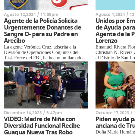
Agosto 12,2024 / 11:09pm
Agosto 1,2024 / 1
Agente de la Policía Solicita
Unidos por Em
Urgentemente Donantes de
de Ayuda para 
Sangre O- para su Padre en
Agente de la P
Arecibo
Lorenzo
La agente Verónica Cruz, adscrita a la
Emanuel Rivera Flore
División de Operaciones Conjuntas del
Christian N. Rivera 
Task Force del FBI, ha hecho un llamado
al Distrito de San Lo
urgente a la comunidad en busca de
urgentemente la ayu
donantes de sangre tipo...
Emanuel, un valiente
Diciembre 14,2023 / 5:47pm
Octubre 17,2023 /
VIDEO: Madre de Niña con
Piden ayuda p
Diversidad Funcional Recibe
anciana de Truj
Guagua Nueva Tras Robo
Doña María Hernánd