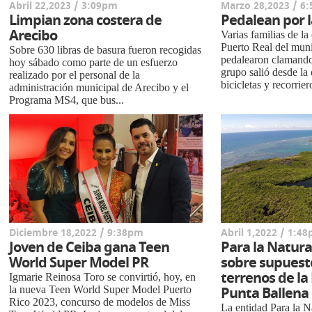
Abril 22,2023 / 3:09pm
Marzo 28,2023 / 6
Limpian zona costera de
Pedalean por l
Arecibo
Varias familias de l
Puerto Real del muni
Sobre 630 libras de basura fueron recogidas
pedalearon clamando 
hoy sábado como parte de un esfuerzo
grupo salió desde l
realizado por el personal de la
bicicletas y recorriero
administración municipal de Arecibo y el
Programa MS4, que bus...
Diciembre 18,2022 / 9:38pm
Abril 1,2022 / 1:4
Joven de Ceiba gana Teen
Para la Natura
World Super Model PR
sobre supuesto
terrenos de la
Igmarie Reinosa Toro se convirtió, hoy, en
la nueva Teen World Super Model Puerto
Punta Ballena
Rico 2023, concurso de modelos de Miss
La entidad Para la N