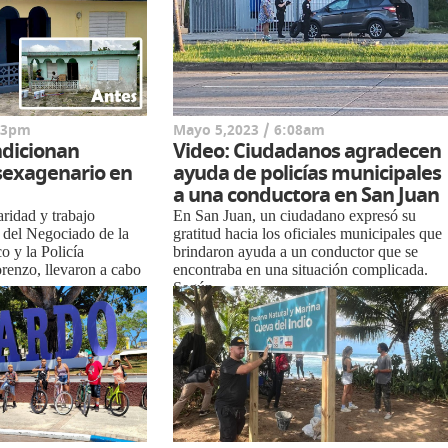
:23pm
Mayo 5,2023 / 6:08am
ndicionan
Video: Ciudadanos agradecen
 sexagenario en
ayuda de policías municipales
a una conductora en San Juan
aridad y trabajo
En San Juan, un ciudadano expresó su
 del Negociado de la
gratitud hacia los oficiales municipales que
o y la Policía
brindaron ayuda a un conductor que se
renzo, llevaron a cabo
encontraba en una situación complicada.
.
Según...