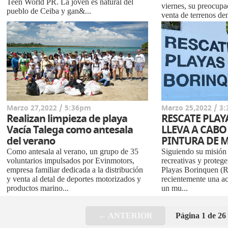
Teen World PR. La joven es natural del
viernes, su preocupa
pueblo de Ceiba y gan&...
venta de terrenos de
Natural Punta Ballen
colin...
Marzo 27,2022 / 5:36pm
Marzo 25,2022 / 3
Realizan limpieza de playa
RESCATE PLA
Vacía Talega como antesala
LLEVA A CABO
del verano
PINTURA DE 
Como antesala al verano, un grupo de 35
Siguiendo su misión 
voluntarios impulsados por Evinmotors,
recreativas y protege
empresa familiar dedicada a la distribución
Playas Borinquen (R
y venta al detal de deportes motorizados y
recientemente una ac
productos marino...
un mu...
← ANTERIOR
Página 1 de 26 