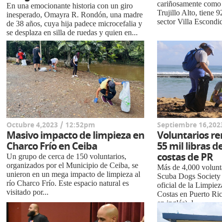
cariñosamente como
En una emocionante historia con un giro
Trujillo Alto, tiene 9
inesperado, Omayra R. Rondón, una madre
sector Villa Escondid
de 38 años, cuya hija padece microcefalia y
se desplaza en silla de ruedas y quien en...
Octubre 4,2023 / 12:52pm
Septiembre 16,202
Masivo impacto de limpieza en
Voluntarios 
Charco Frío en Ceiba
55 mil libras d
costas de PR
Un grupo de cerca de 150 voluntarios,
organizados por el Municipio de Ceiba, se
Más de 4,000 volunt
unieron en un mega impacto de limpieza al
Scuba Dogs Society
río Charco Frío. Este espacio natural es
oficial de la Limpiez
visitado por...
Costas en Puerto Ric
en inglés), l...